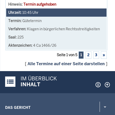
Termin aufgehoben
10:45
Uhr
Gütetermin
Klagen in bürgerlichen Rechtsstreitigkeiten
225
4 Ca 1466/26
Seite 1 von 5
1
2
3
»
[
Alle Termine auf einer Seite darstellen
]
IM ÜBERBLICK
Justiz-Portal im Überblick:
INHALT
DAS GERICHT