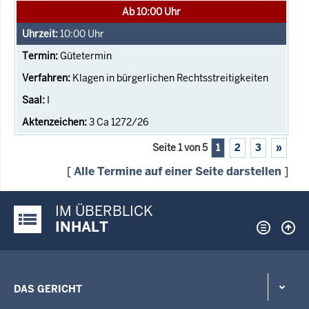
Ab 10:00 Uhr
10:00
Uhr
Gütetermin
Klagen in bürgerlichen Rechtsstreitigkeiten
I
3 Ca 1272/26
Seite 1 von 5
1
2
3
»
[
Alle Termine auf einer Seite darstellen
]
IM ÜBERBLICK
Justiz-Portal im Überblick:
INHALT
DAS GERICHT