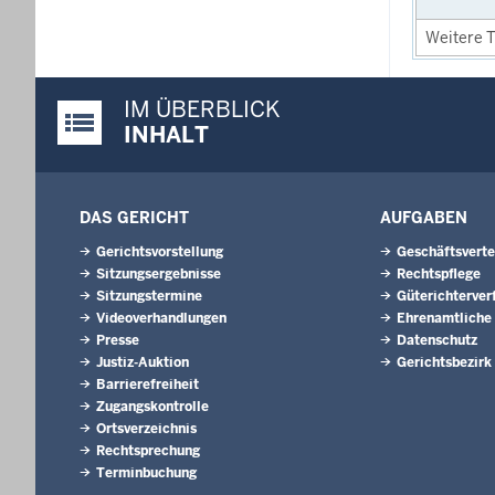
Weitere T
IM ÜBERBLICK
Justiz-Portal im Überblick:
INHALT
DAS GERICHT
AUFGABEN
Gerichtsvorstellung
Geschäftsverte
Sitzungsergebnisse
Rechtspflege
Sitzungstermine
Güterichterver
Videoverhandlungen
Ehrenamtliche
Presse
Datenschutz
Justiz-Auktion
Gerichtsbezirk
Barrierefreiheit
Zugangskontrolle
Ortsverzeichnis
Rechtsprechung
Terminbuchung