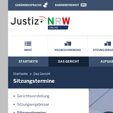
Direkt zum Inhalt
GEBÄRDENSPRACHE
BARRIEREFREIHEIT
Leichte Sprache, Gebärdensprachenvideo u
Arbeitsgericht Wesel: Sitzungstermine
Schnellnavigation mit Volltext-Suche
MENÜ
WEGBESCHREIBUNG
SITZUNGSERGE
STARTSEITE
DAS GERICHT
AUFGA
Hauptmenü: Hauptnavigation
Startseite
Das Gericht
Sitzungstermine
Gerichtsvorstellung
Sitzungsergebnisse
Sitzungstermine