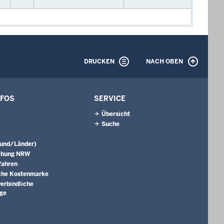
DRUCKEN
NACH OBEN
NFOS
SERVICE
Übersicht
Suche
Bund/Länder)
chung NRW
fahren
che Kostenmarke
erbindliche
äge