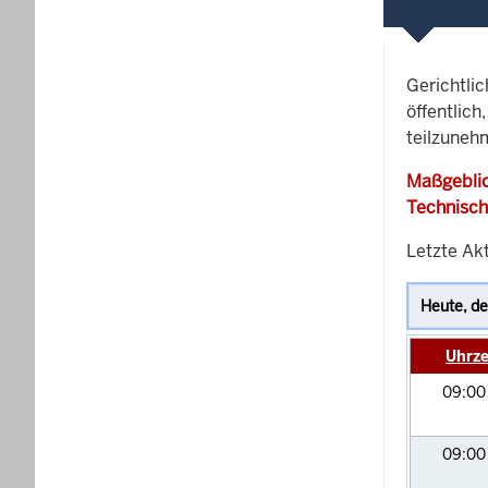
Gerichtli
öffentlich
teilzunehm
Maßgeblic
Technisch
Letzte Akt
Uhrze
09:0
09:0