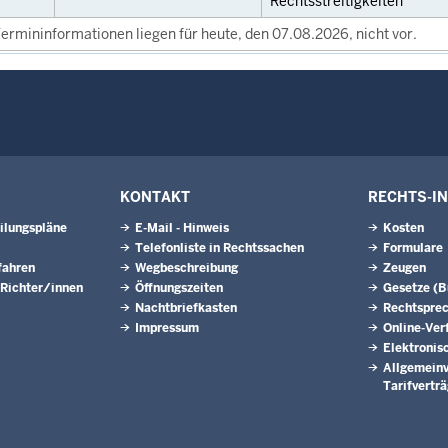
Rechtsstreitigkeiten
ermininformationen liegen für heute, den 07.08.2026, nicht vor.
KONTAKT
RECHTS-I
ilungspläne
E-Mail - Hinweis
Kosten
Telefonliste in Rechtssachen
Formulare
fahren
Wegbeschreibung
Zeugen
 Richter/innen
Öffnungszeiten
Gesetze (
Nachtbriefkasten
Rechtspre
Impressum
Online-Ver
Elektronis
Allgemeinv
Tarifvertr