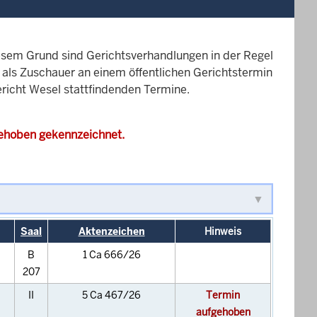
esem Grund sind Gerichtsverhandlungen in der Regel
it als Zuschauer an einem öffentlichen Gerichtstermin
ericht Wesel stattfindenden Termine.
gehoben gekennzeichnet.
Saal
Aktenzeichen
Hinweis
B
1 Ca 666/26
207
II
5 Ca 467/26
Termin
aufgehoben