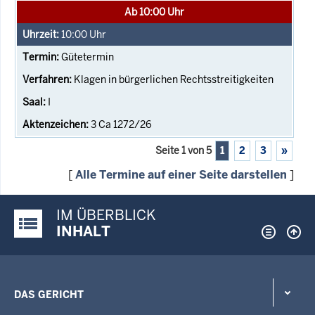
Ab 10:00 Uhr
10:00
Uhr
Gütetermin
Klagen in bürgerlichen Rechtsstreitigkeiten
I
3 Ca 1272/26
Seite 1 von 5
1
2
3
»
[
Alle Termine auf einer Seite darstellen
]
IM ÜBERBLICK
Justiz-Portal im Überblick:
INHALT
DAS GERICHT